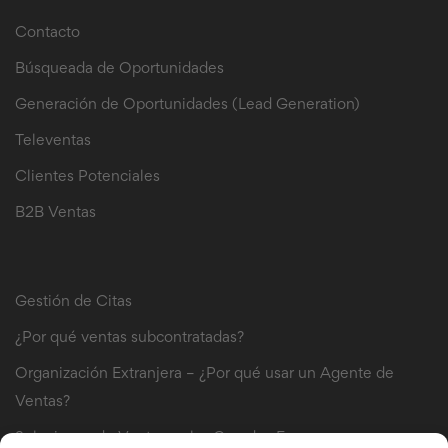
Contacto
Búsqueada de Oportunidades
Generación de Oportunidades (Lead Generation)
Televentas
Clientes Potenciales
B2B Ventas
B2B Sales Leads
Gestión de Citas
¿Por qué ventas subcontratadas?
Organización Extranjera – ¿Por qué usar un Agente de
Ventas?
Soluciones de Venta por las Grandes Empresas