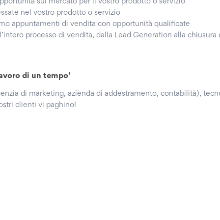
pportunità sul mercato per il vostro prodotto o servizio
sate nel vostro prodotto o servizio
o appuntamenti di vendita con opportunità qualificate
l’intero processo di vendita, dalla Lead Generation alla chiusura
lavoro di un tempo’
enzia di marketing, azienda di addestramento, contabilità), tecn
stri clienti vi paghino!