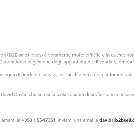
tion (B2B sales leads) è veramente molto difficile e in questo n
d Generation e di gestione degli appuntamenti di vendita, fornend
consegna di prodotti o servizi, così si affidano a noi per fornire 
o, David Doyle, che la mia piccola squadra di professionisti riusc
hiamarci al
+353 1 5547351
, inviarci una email a
david@b2bsell