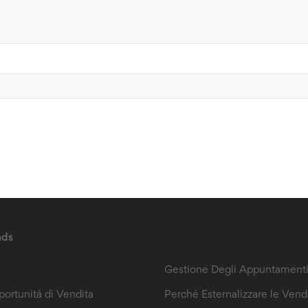
ads
B2B Sales Leads
Gestione Degli Appuntament
portunitá di Vendita
Perché Esternalizzare le Vend