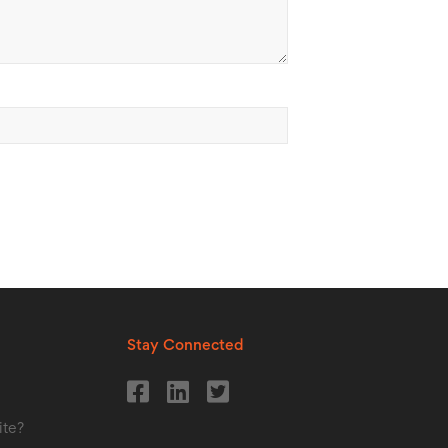
Stay Connected
i
ite?