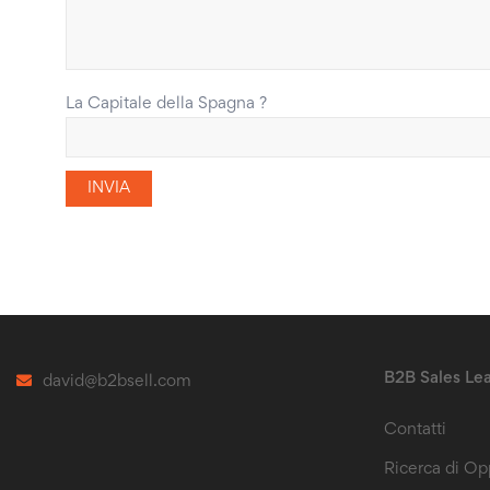
La Capitale della Spagna ?
B2B Sales Le
david@b2bsell.com
Contatti
Ricerca di Op