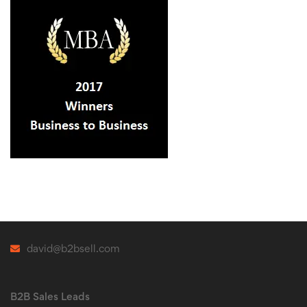
david@b2bsell.com
B2B Sales Leads