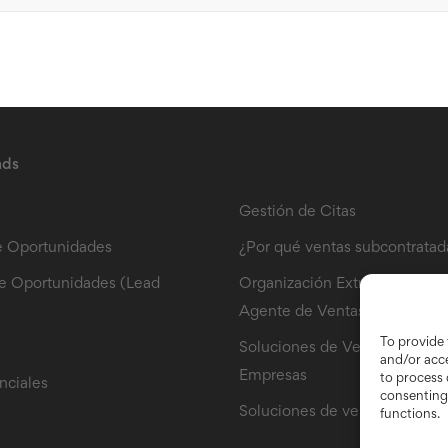
ads
B2B Sales Leads
Gestión de Citas
 Oportunidades
¿Por qué ventas subcontratad
e Oportunidades (Lead
Organización Extranjera – ¿Po
Agente de Ventas?
To provide 
Soluciones de Venta por las 
and/or acce
Empresas
to process 
nciales
consenting 
Soluciones de venta por PME
functions.