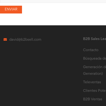
B2B Sales Le
david@b2bsell.com
Contacto
Búsqueada de
Generación d
Generation)
Televentas
Clientes Pote
B2B Ventas